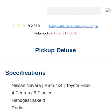
Ons Aanbod En Tarieven





9.2 /
10
Bekijk alle recensies op Google
Hulp nodig?
+599 717 6070
Pickup Deluxe
Specifications
Nissan Navara | Ram 4x4 | Toyota Hilux
4 Deuren / 5 Stoelen
Handgeschakeld
Radio