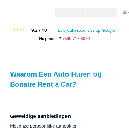
Ons Aanbod En Tarieven
9.2 /
10





Bekijk alle recensies op Google
Hulp nodig?
+599 717 6070
Waarom Een Auto Huren bij
Bonaire Rent a Car?
Geweldige aanbiedingen
Met onze persoonlijke aanpak en