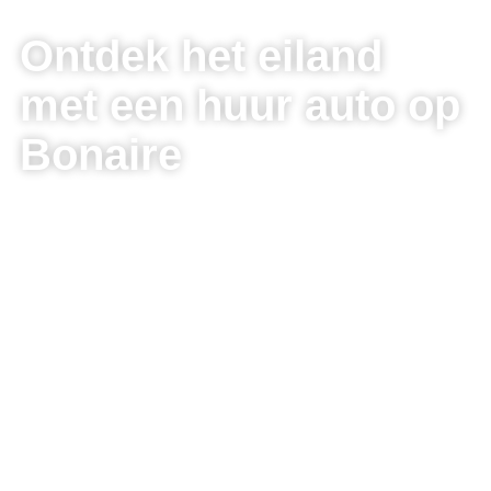
Ontdek het eiland
met een huur auto op
Bonaire
Kwaliteit huur auto's Bonaire met uitstekende
service, scherpe prijzen en zonder wachttijden bij
Bonaire Rent a Car! Geniet comfortabel van uw
vakantie en ontdek Bonaire met de auto van uw
keuze. Bij ons kunt u huurauto's voor korte of lange
termijn huren, met de keuze uit een volledige
verzekeringsdekking, tegen concurrerende tarieven
zonder kilometervergoeding.